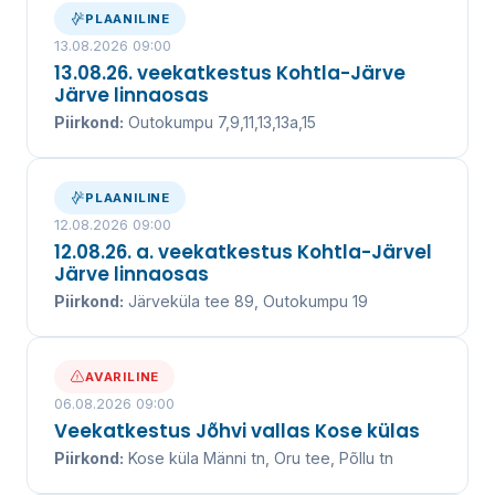
kanalisatsiooniteenuse juba üle 20 aasta.
PLAANILINE
13.08.2026 09:00
13.08.26. veekatkestus Kohtla-Järve
Järve linnaosas
VEEKATKESTUSED
Piirkond:
Outokumpu 7,9,11,13,13a,15
VÕTA ÜHENDUST
PLAANILINE
12.08.2026 09:00
UUDISED ↓
12.08.26. a. veekatkestus Kohtla-Järvel
Järve linnaosas
Piirkond:
Järveküla tee 89, Outokumpu 19
AVARILINE
06.08.2026 09:00
Veekatkestus Jõhvi vallas Kose külas
Piirkond:
Kose küla Männi tn, Oru tee, Põllu tn