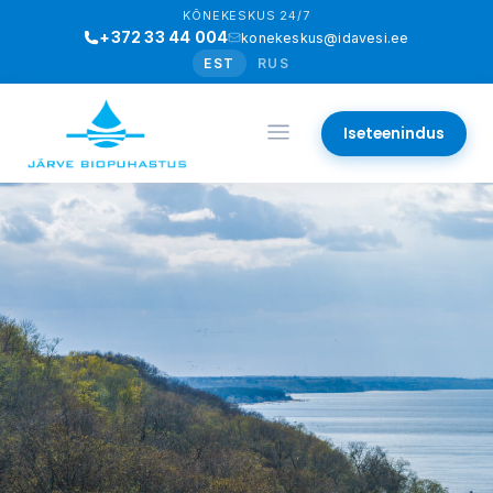
KÕNEKESKUS 24/7
+372 33 44 004
konekeskus@idavesi.ee
EST
RUS
Iseteenindus