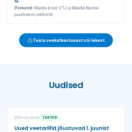
a.
Piirkond:
Maidla kooli VTJ ja Maidla Nurme
puurkaevu piirkond
Teata veekatkestusest või lekest
Uudised
01.04.2026
TEATED
Uued veetariifid jõustuvad 1. juunist