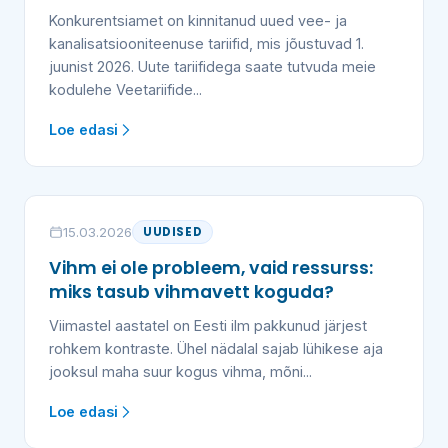
Konkurentsiamet on kinnitanud uued vee- ja
kanalisatsiooniteenuse tariifid, mis jõustuvad 1.
juunist 2026. Uute tariifidega saate tutvuda meie
kodulehe Veetariifide...
Loe edasi
15.03.2026
UUDISED
Vihm ei ole probleem, vaid ressurss:
miks tasub vihmavett koguda?
Viimastel aastatel on Eesti ilm pakkunud järjest
rohkem kontraste. Ühel nädalal sajab lühikese aja
jooksul maha suur kogus vihma, mõni...
Loe edasi