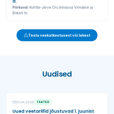
a.
Piirkond:
Kohtla-Järve Oru linnaosa Virmalise ja
Briketi tn
Teata veekatkestusest või lekest
Uudised
01.04.2026
TEATED
Uued veetariifid jõustuvad 1. juunist