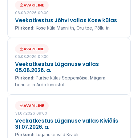
kanalisatsiooniteenuse juba üle 20 aasta.
AVARILINE
06.08.2026 09:00
Veekatkestus Jõhvi vallas Kose külas
Piirkond:
Kose küla Männi tn, Oru tee, Põllu tn
VEEKATKESTUSED
VÕTA ÜHENDUST
AVARILINE
05.08.2026 09:00
Veekatkestus Lüganuse vallas
UUDISED ↓
05.08.2026. a.
Piirkond:
Purtse külas Soppemõisa, Mägara,
Linnuse ja Ardo kinnistul
AVARILINE
31.07.2026 09:00
Veekatkestus Lüganuse vallas Kiviõlis
31.07.2026. a.
Piirkond:
Lüganuse vald Kiviõli