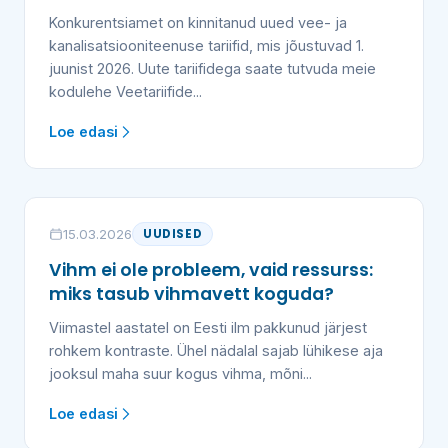
Konkurentsiamet on kinnitanud uued vee- ja
kanalisatsiooniteenuse tariifid, mis jõustuvad 1.
juunist 2026. Uute tariifidega saate tutvuda meie
kodulehe Veetariifide...
Loe edasi
15.03.2026
UUDISED
Vihm ei ole probleem, vaid ressurss:
miks tasub vihmavett koguda?
Viimastel aastatel on Eesti ilm pakkunud järjest
rohkem kontraste. Ühel nädalal sajab lühikese aja
jooksul maha suur kogus vihma, mõni...
Loe edasi