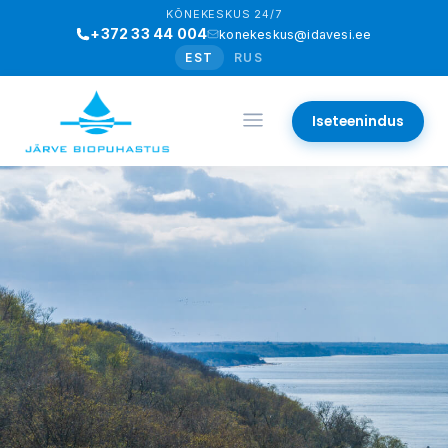
KÕNEKESKUS 24/7
+372 33 44 004
konekeskus@idavesi.ee
EST
RUS
Iseteenindus