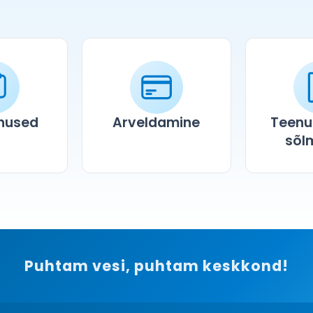
enused
Arveldamine
Teenu
sõl
Puhtam vesi, puhtam keskkond!