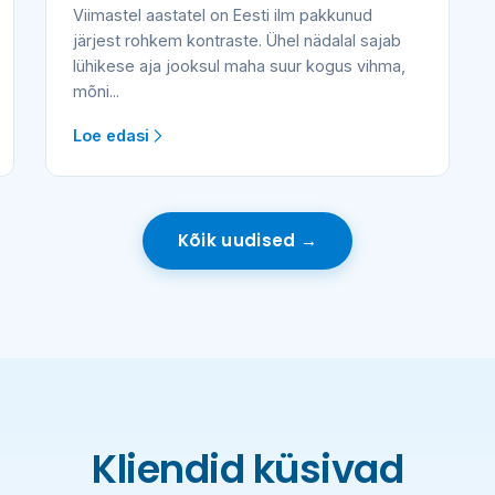
Viimastel aastatel on Eesti ilm pakkunud
järjest rohkem kontraste. Ühel nädalal sajab
lühikese aja jooksul maha suur kogus vihma,
mõni...
Loe edasi
Kõik uudised →
Kliendid küsivad