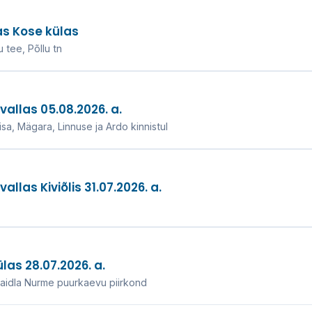
as Kose külas
 tee, Põllu tn
allas 05.08.2026. a.
a, Mägara, Linnuse ja Ardo kinnistul
las Kiviõlis 31.07.2026. a.
as 28.07.2026. a.
Maidla Nurme puurkaevu piirkond