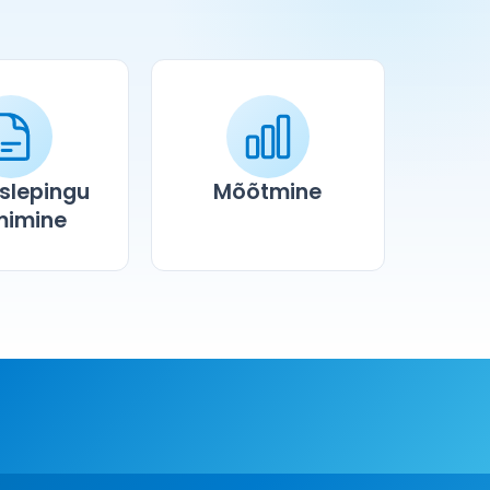
slepingu
Mõõtmine
mimine