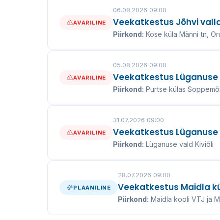
06.08.2026 09:00
Veekatkestus Jõhvi vall
AVARILINE
Piirkond:
Kose küla Männi tn, Oru
05.08.2026 09:00
Veekatkestus Lüganuse v
AVARILINE
Piirkond:
Purtse külas Soppemõis
31.07.2026 09:00
Veekatkestus Lüganuse val
AVARILINE
Piirkond:
Lüganuse vald Kiviõli
28.07.2026 09:00
Veekatkestus Maidla kül
PLAANILINE
Piirkond:
Maidla kooli VTJ ja 