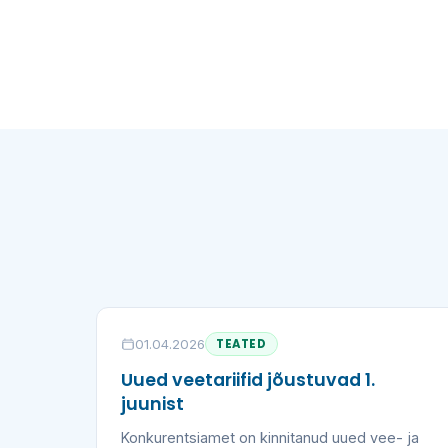
01.04.2026
TEATED
Uued veetariifid jõustuvad 1.
juunist
Konkurentsiamet on kinnitanud uued vee- ja