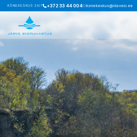
+372 33 44 004
KÕNEKESKUS 24/7
konekeskus@idavesi.ee