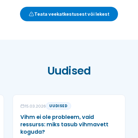
Teata veekatkestusest või lekest
Uudised
15.03.2026
UUDISED
Vihm ei ole probleem, vaid
ressurss: miks tasub vihmavett
koguda?