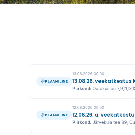
Puhtam ve
puhtam kesk
13.08.2026 09:00
13.08.26. veekatkestus
PLAANILINE
Tagame Ida-Virumaa elanikele ja ettevõtetele kv
Piirkond:
Outokumpu 7,9,11,13,1
ning kanalisatsiooniteenuse juba üle
12.08.2026 09:00
VEEKATKESTUSED
VÕTA Ü
12.08.26. a. veekatkest
PLAANILINE
Piirkond:
Järveküla tee 89, O
UUDISED ↓