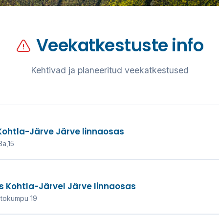
Veekatkestuste info
si,
Kehtivad ja planeeritud veekatkestused
kond!
 Kohtla-Järve Järve linnaosas
aliteetse veevarustuse
3a,15
 20 aasta.
HENDUST
us Kohtla-Järvel Järve linnaosas
utokumpu 19