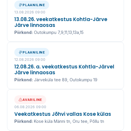
kanalisatsiooniteenuse juba üle 20 aasta.
PLAANILINE
13.08.2026 09:00
13.08.26. veekatkestus Kohtla-Järve
Järve linnaosas
VEEKATKESTUSED
Piirkond:
Outokumpu 7,9,11,13,13a,15
VÕTA ÜHENDUST
PLAANILINE
12.08.2026 09:00
UUDISED ↓
12.08.26. a. veekatkestus Kohtla-Järvel
Järve linnaosas
Piirkond:
Järveküla tee 89, Outokumpu 19
AVARILINE
06.08.2026 09:00
Veekatkestus Jõhvi vallas Kose külas
Piirkond:
Kose küla Männi tn, Oru tee, Põllu tn