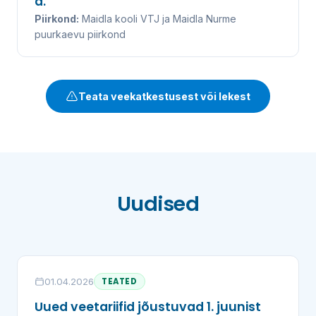
a.
Piirkond:
Maidla kooli VTJ ja Maidla Nurme
puurkaevu piirkond
Teata veekatkestusest või lekest
Uudised
01.04.2026
TEATED
Uued veetariifid jõustuvad 1. juunist