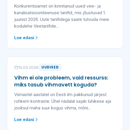
Konkurentsiamet on kinnitanud uued vee- ja
kanalisatsiooniteenuse tariifid, mis jõustuvad 1.
juunist 2026. Uute tariifidega saate tutvuda meie
kodulehe Veetariifide...
Loe edasi
15.03.2026
UUDISED
Vihm ei ole probleem, vaid ressurss:
miks tasub vihmavett koguda?
Viimastel aastatel on Eesti ilm pakkunud järjest
rohkem kontraste. Ühel nädalal sajab lühikese aja
jooksul maha suur kogus vihma, mõni...
Loe edasi