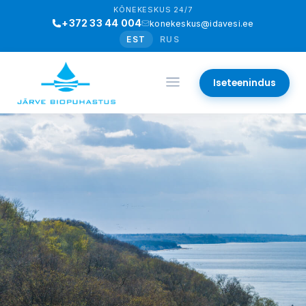
KÕNEKESKUS 24/7
+372 33 44 004
konekeskus@idavesi.ee
EST
RUS
Iseteenindus