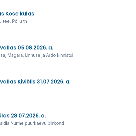
as Kose külas
 tee, Põllu tn
allas 05.08.2026. a.
a, Mägara, Linnuse ja Ardo kinnistul
las Kiviõlis 31.07.2026. a.
as 28.07.2026. a.
Maidla Nurme puurkaevu piirkond