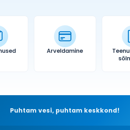
enused
Arveldamine
Teenu
sõl
Puhtam vesi, puhtam keskkond!