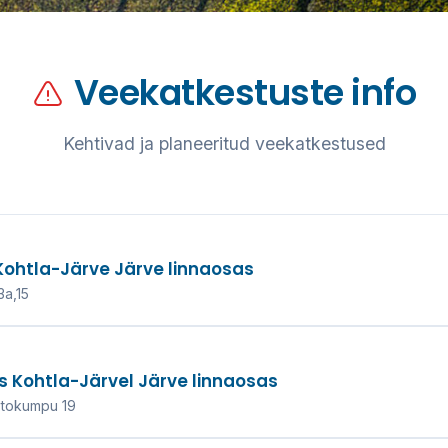
Veekatkestuste info
si,
Kehtivad ja planeeritud veekatkestused
kond!
 Kohtla-Järve Järve linnaosas
aliteetse veevarustuse
3a,15
 20 aasta.
HENDUST
us Kohtla-Järvel Järve linnaosas
utokumpu 19