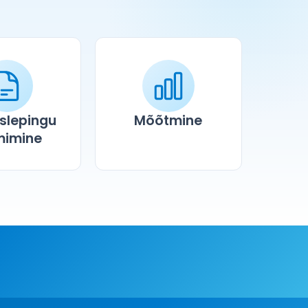
slepingu
Mõõtmine
mimine