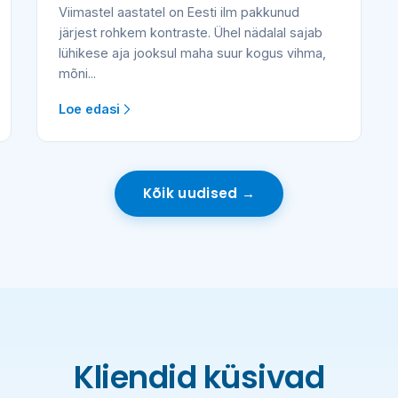
Viimastel aastatel on Eesti ilm pakkunud
järjest rohkem kontraste. Ühel nädalal sajab
lühikese aja jooksul maha suur kogus vihma,
mõni...
Loe edasi
Kõik uudised →
Kliendid küsivad