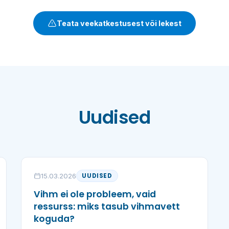
Teata veekatkestusest või lekest
Uudised
15.03.2026
UUDISED
Vihm ei ole probleem, vaid
ressurss: miks tasub vihmavett
koguda?