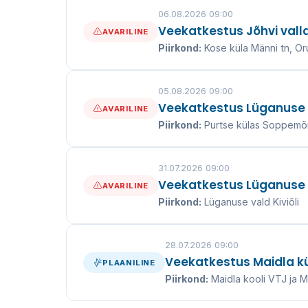
06.08.2026 09:00
Veekatkestus Jõhvi vall
AVARILINE
Piirkond:
Kose küla Männi tn, Oru
05.08.2026 09:00
Veekatkestus Lüganuse v
AVARILINE
Piirkond:
Purtse külas Soppemõis
31.07.2026 09:00
Veekatkestus Lüganuse val
AVARILINE
Piirkond:
Lüganuse vald Kiviõli
28.07.2026 09:00
Veekatkestus Maidla kül
PLAANILINE
Piirkond:
Maidla kooli VTJ ja 