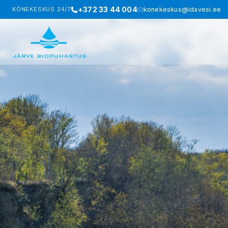
+372 33 44 004
KÕNEKESKUS 24/7
konekeskus@idavesi.ee