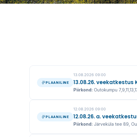
Puhtam ve
puhtam kesk
13.08.2026 09:00
13.08.26. veekatkestus
PLAANILINE
Tagame Ida-Virumaa elanikele ja ettevõtetele kv
Piirkond:
Outokumpu 7,9,11,13,1
ning kanalisatsiooniteenuse juba üle
12.08.2026 09:00
VEEKATKESTUSED
VÕTA Ü
12.08.26. a. veekatkest
PLAANILINE
Piirkond:
Järveküla tee 89, O
UUDISED ↓