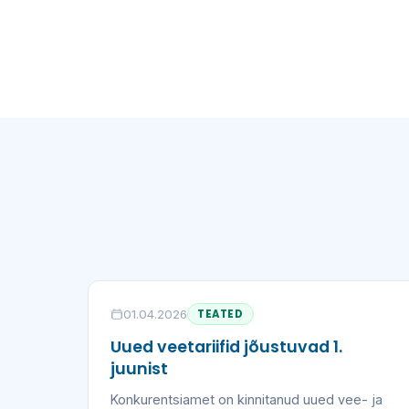
01.04.2026
TEATED
Uued veetariifid jõustuvad 1.
juunist
Konkurentsiamet on kinnitanud uued vee- ja