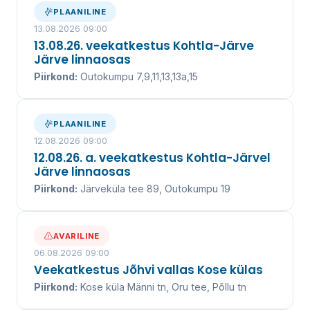
kanalisatsiooniteenuse juba üle 20 aasta.
PLAANILINE
13.08.2026 09:00
13.08.26. veekatkestus Kohtla-Järve
Järve linnaosas
VEEKATKESTUSED
Piirkond:
Outokumpu 7,9,11,13,13a,15
VÕTA ÜHENDUST
PLAANILINE
12.08.2026 09:00
UUDISED ↓
12.08.26. a. veekatkestus Kohtla-Järvel
Järve linnaosas
Piirkond:
Järveküla tee 89, Outokumpu 19
AVARILINE
06.08.2026 09:00
Veekatkestus Jõhvi vallas Kose külas
Piirkond:
Kose küla Männi tn, Oru tee, Põllu tn