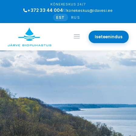
KÕNEKESKUS 24/7
+372 33 44 004
konekeskus@idavesi.ee
EST
RUS
Iseteenindus