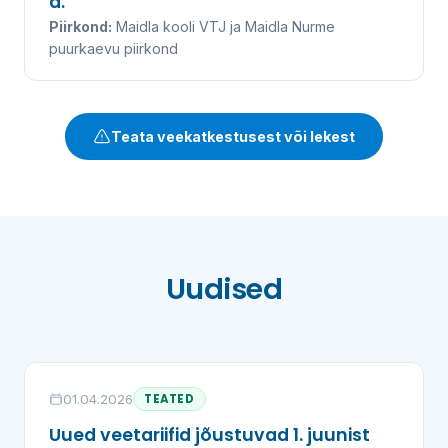
a.
Piirkond:
Maidla kooli VTJ ja Maidla Nurme
puurkaevu piirkond
Teata veekatkestusest või lekest
Uudised
01.04.2026
TEATED
Uued veetariifid jõustuvad 1. juunist