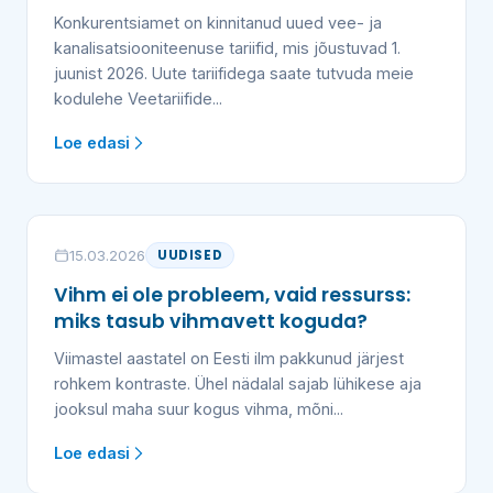
Konkurentsiamet on kinnitanud uued vee- ja
kanalisatsiooniteenuse tariifid, mis jõustuvad 1.
juunist 2026. Uute tariifidega saate tutvuda meie
kodulehe Veetariifide...
Loe edasi
15.03.2026
UUDISED
Vihm ei ole probleem, vaid ressurss:
miks tasub vihmavett koguda?
Viimastel aastatel on Eesti ilm pakkunud järjest
rohkem kontraste. Ühel nädalal sajab lühikese aja
jooksul maha suur kogus vihma, mõni...
Loe edasi