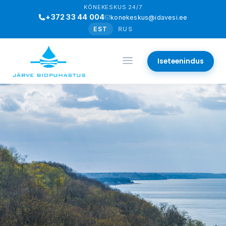
KÕNEKESKUS 24/7
+372 33 44 004
konekeskus@idavesi.ee
EST
RUS
Iseteenindus