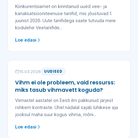
Konkurentsiamet on kinnitanud uued vee- ja
kanalisatsiooniteenuse tariifid, mis jõustuvad 1.
juunist 2026. Uute tariifidega saate tutvuda meie
kodulehe Veetariifide...
Loe edasi
15.03.2026
UUDISED
Vihm ei ole probleem, vaid ressurss:
miks tasub vihmavett koguda?
Viimastel aastatel on Eesti ilm pakkunud järjest
rohkem kontraste. Ühel nädalal sajab lühikese aja
jooksul maha suur kogus vihma, mõni...
Loe edasi