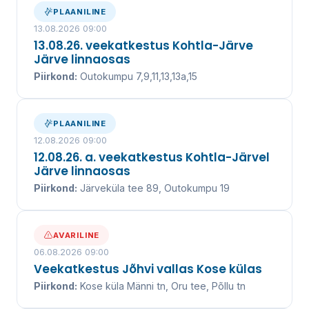
kanalisatsiooniteenuse juba üle 20 aasta.
PLAANILINE
13.08.2026 09:00
13.08.26. veekatkestus Kohtla-Järve
Järve linnaosas
VEEKATKESTUSED
Piirkond:
Outokumpu 7,9,11,13,13a,15
VÕTA ÜHENDUST
PLAANILINE
12.08.2026 09:00
UUDISED ↓
12.08.26. a. veekatkestus Kohtla-Järvel
Järve linnaosas
Piirkond:
Järveküla tee 89, Outokumpu 19
AVARILINE
06.08.2026 09:00
Veekatkestus Jõhvi vallas Kose külas
Piirkond:
Kose küla Männi tn, Oru tee, Põllu tn