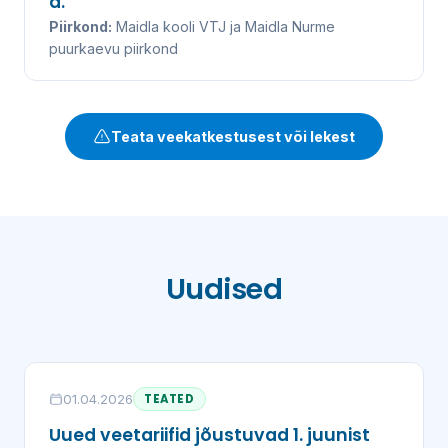
a.
Piirkond:
Maidla kooli VTJ ja Maidla Nurme
puurkaevu piirkond
Teata veekatkestusest või lekest
Uudised
01.04.2026
TEATED
Uued veetariifid jõustuvad 1. juunist