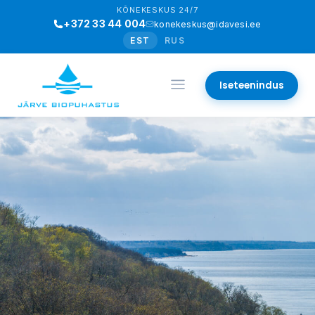
KÕNEKESKUS 24/7
+372 33 44 004
konekeskus@idavesi.ee
EST
RUS
Iseteenindus