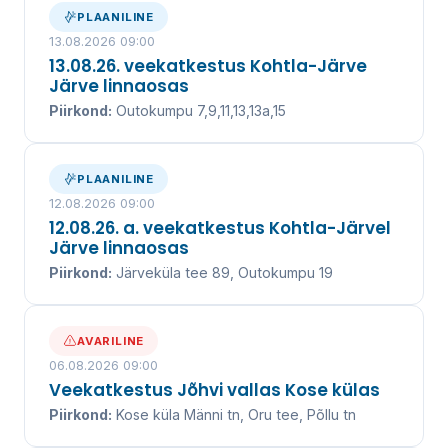
kanalisatsiooniteenuse juba üle 20 aasta.
PLAANILINE
13.08.2026 09:00
13.08.26. veekatkestus Kohtla-Järve
Järve linnaosas
VEEKATKESTUSED
Piirkond:
Outokumpu 7,9,11,13,13a,15
VÕTA ÜHENDUST
PLAANILINE
12.08.2026 09:00
UUDISED ↓
12.08.26. a. veekatkestus Kohtla-Järvel
Järve linnaosas
Piirkond:
Järveküla tee 89, Outokumpu 19
AVARILINE
06.08.2026 09:00
Veekatkestus Jõhvi vallas Kose külas
Piirkond:
Kose küla Männi tn, Oru tee, Põllu tn