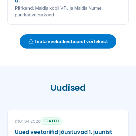
a.
Piirkond:
Maidla kooli VTJ ja Maidla Nurme
puurkaevu piirkond
Teata veekatkestusest või lekest
Uudised
01.04.2026
TEATED
Uued veetariifid jõustuvad 1. juunist