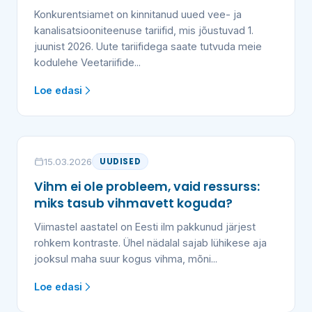
Konkurentsiamet on kinnitanud uued vee- ja
kanalisatsiooniteenuse tariifid, mis jõustuvad 1.
juunist 2026. Uute tariifidega saate tutvuda meie
kodulehe Veetariifide...
Loe edasi
15.03.2026
UUDISED
Vihm ei ole probleem, vaid ressurss:
miks tasub vihmavett koguda?
Viimastel aastatel on Eesti ilm pakkunud järjest
rohkem kontraste. Ühel nädalal sajab lühikese aja
jooksul maha suur kogus vihma, mõni...
Loe edasi