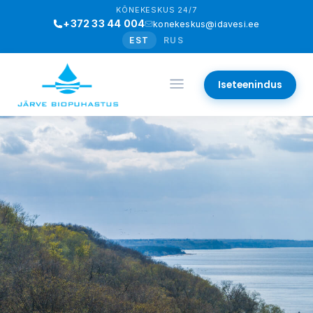
KÕNEKESKUS 24/7
+372 33 44 004
konekeskus@idavesi.ee
EST
RUS
Iseteenindus