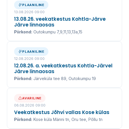
kanalisatsiooniteenuse juba üle 20 aasta.
PLAANILINE
13.08.2026 09:00
13.08.26. veekatkestus Kohtla-Järve
Järve linnaosas
VEEKATKESTUSED
Piirkond:
Outokumpu 7,9,11,13,13a,15
VÕTA ÜHENDUST
PLAANILINE
12.08.2026 09:00
UUDISED ↓
12.08.26. a. veekatkestus Kohtla-Järvel
Järve linnaosas
Piirkond:
Järveküla tee 89, Outokumpu 19
AVARILINE
06.08.2026 09:00
Veekatkestus Jõhvi vallas Kose külas
Piirkond:
Kose küla Männi tn, Oru tee, Põllu tn