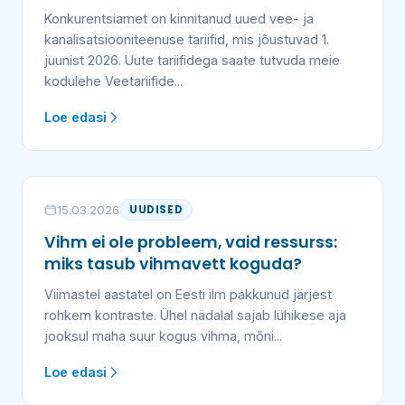
Konkurentsiamet on kinnitanud uued vee- ja
kanalisatsiooniteenuse tariifid, mis jõustuvad 1.
juunist 2026. Uute tariifidega saate tutvuda meie
kodulehe Veetariifide...
Loe edasi
15.03.2026
UUDISED
Vihm ei ole probleem, vaid ressurss:
miks tasub vihmavett koguda?
Viimastel aastatel on Eesti ilm pakkunud järjest
rohkem kontraste. Ühel nädalal sajab lühikese aja
jooksul maha suur kogus vihma, mõni...
Loe edasi