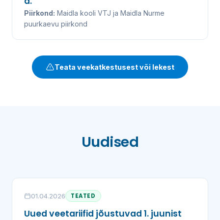
a.
Piirkond:
Maidla kooli VTJ ja Maidla Nurme
puurkaevu piirkond
Teata veekatkestusest või lekest
Uudised
01.04.2026
TEATED
Uued veetariifid jõustuvad 1. juunist